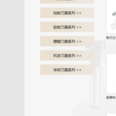
两刃立
超微粒